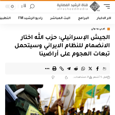
أأ
اخر الاخبار
البرامج
البث المباشر
راديو الرشيد FM
التطبي
عربي ودولي
الجيش الإسرائيلي: حزب الله اختار
الانضمام للنظام الايراني وسيتحمل
تبعات الهجوم على أراضينا
قبل 5 أشهر
21 مشاهدات