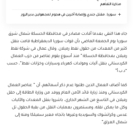
مذكرة التفاهم
سوريا.. مقتل جندي وإصابة آخرين في هجوم لمجهولين بدير الزور
جاء هذا النفي بعدما أفادت مصادر في محافظة الحسكة شمال شرق
سوريا يوم الجمعة الماضي بأن قوات سوريا الديمقراطية قامت بنقل
كثير من المعدات من حقول نفط رميلان. وقال عمال في شركة نفط
رميلان بمحافظة الحسكة:” منذ أسبوع يقوم عناصر من حزب العمال
الكردستاني بنقل آليات ومولدات كهرباء وسيارات وخزانات نفط”، حسب
“د.ب.أ”
كما أضاف العمال الذين طلبوا عدم ذكر أسمائهم، أن ” عناصر العمال
الكردستاني ومنذ زيارة قائد الأمن العام ووفد من وزارة الطاقة إلى حقل
رميلان في التاسع من الشهر الجاري، باشروا بنقل المعدات والآليات
وكل ما يمكن نقله، ومستمرون بعمليات النقل من بقية الحقول تل
عدس وكراتشوك والسويديه وغيرها باتجاه معبر سميلكا ومنه إلى
شمال العراق”.