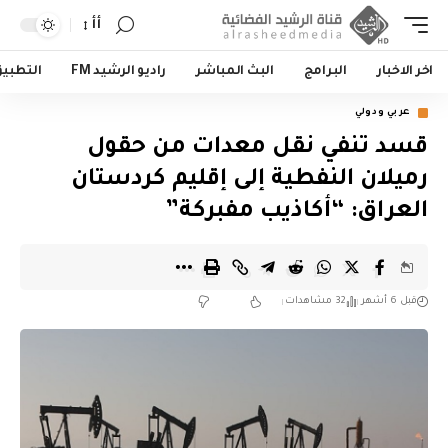
أأ
اخر الاخبار
البرامج
البث المباشر
راديو الرشيد FM
التطبي
عربي ودولي
قسد تنفي نقل معدات من حقول
رميلان النفطية إلى إقليم كردستان
العراق: “أكاذيب مفبركة”
قبل 6 أشهر
32 مشاهدات