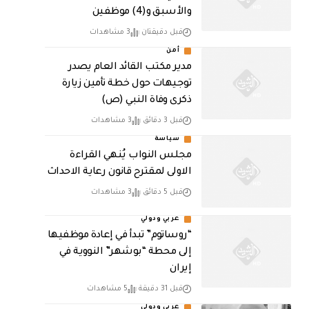
والأسبق و(4) موظفين
قبل دقيقتان
3 مشاهدات
أمن
مدير مكتب القائد العام يصدر
توجيهات حول خطة تأمين زيارة
ذكرى وفاة النبي (ص)
قبل 3 دقائق
3 مشاهدات
سياسة
مجلس النواب يُنهي القراءة
الاولى لمقترح قانون رعاية الاحداث
قبل 5 دقائق
3 مشاهدات
عربي ودولي
“روساتوم” تبدأ في إعادة موظفيها
إلى محطة “بوشهر” النووية في
إيران
قبل 31 دقيقة
5 مشاهدات
عربي ودولي