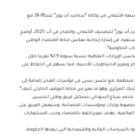
أعلنت وزارة المالية، اليوم الثلاثاء، محافظة العراق على تصنيفه الائتماني من وكالة “ستاندرد آند بورز” عند(B-/B) مع
وذكرت الوزارة في بيان تلقته الرشيد، أن”تقرير لوكالة “ستاندرد آند بورز” للتصنيف الائتماني، والصادر في آب 2025، أوضح
B- مع نظرة مستقبلية مستقرة، في إشارة إيجابية تعكس متانة الاقتصاد الوطني
ات الحكومية”.
وأشار التقرير إلى، أن”الاستقرار الاقتصادي للعراق مدعوم بتحسن الإيرادات النفطية بنسبة سنوية 1.9% تقريبا خلال
ين العام وتعزيز الاحتياطيات الأجنبية، مما يسهم في الحفاظ على
لية منتظمة، مع تحسن نسبي في مؤشرات العجز، إضافةً إلى
ك المركزي، وهو ما يعزز من متانة الموقف الخارجي للبلاد”.
زراء محمد شياع السوداني بتشكيل فريق وطني لتحسين
ي وعضوية وزارات ومؤسسات اقتصادية، وسيعمل الفريق على
لعالمية، بهدف تعزيز الثقة بالاقتصاد وجذب الاستثمارات
 بالسياسات المالية والاقتصادية التي تنفذها الحكومة،