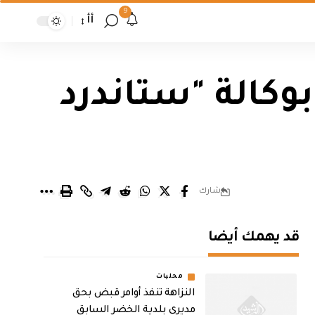
9
أأ
وكالة "ستاندرد
شارك
قد يهمك أيضا
محليات
النزاهة تنفذ أوامر قبض بحق
مديري بلدية الخضر السابق