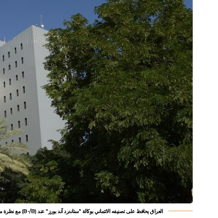
العراق يحافظ على تصنيفه الائتماني بوكالة "ستاندرد آند بورز" عند (B-/B) مع نظرة مستقرة