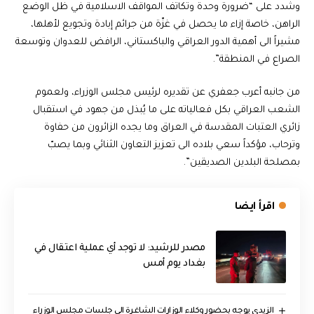
وشدد على “ضرورة وحدة وتكاتف المواقف الاسلامية في ظل الوضع
الراهن، خاصة إزاء ما يحصل في غزّة من جرائم إبادة وتجويع لأهلها،
مشيراً الى أهمية الدور العراقي والباكستاني، الرافض للعدوان وتوسعة
الصراع في المنطقة”.
من جانبه أعرب جعفري عن تقديره لرئيس مجلس الوزراء، ولعموم
الشعب العراقي بكل فعالياته على ما يُبذل من جهود في استقبال
زائري العتبات المقدسة في العراق وما يجده الزائرون من حفاوة
وترحاب، مؤكداً سعي بلاده الى تعزيز التعاون الثنائي وبما يصبّ
بمصلحة البلدين الصديقين”.
اقرأ ايضا
مصدر للرشيد: لا توجد أي عملية اعتقال في
بغداد يوم أمس
الزيدي يوجه بحضور وكلاء الوزارات الشاغرة الى جلسات مجلس الوزراء