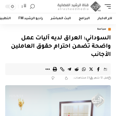
أأ
اخر الاخبار
البرامج
البث المباشر
راديو الرشيد FM
التطبي
سياسة
السوداني: العراق لديه آليات عمل
واضحة تضمن احترام حقوق العاملين
الأجانب
قبل 12 شهر
23 مشاهدات