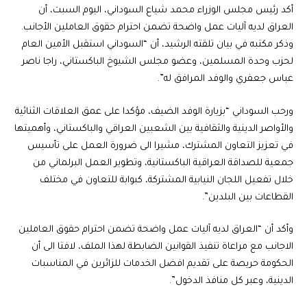
أكد رئيس مجلس الوزراء محمد شياع السوداني، اليوم السبت، أن
العراق لديه آليات عمل واضحة تضمن احترام حقوق العاملين الأجانب.
وذكر مكتبه في بيان تلقته الرشيد، أن “السوداني استقبل الأمين العام
لحزب وحدة المسلمين، وعضو مجلس الشيوخ الباكستاني، راجا ناصر
عباس جعفري والوفد المرافق له”.
ورحب السوداني “بزيارة الوفد الضيف، مؤكدا على عمق العلاقات الثنائية
والأواصر الدينية والثقافية بين الشعبين العراقي والباكستاني، وأهميتها
في تعزيز التعاون المشترك، مشيرا الى ضرورة العمل على تأسيس
جمعية للصداقة العراقية الباكستانية، وتطوير العمل البرلماني من
خلال تفعيل اللجان النيابية المشتركة، كبوابة للتعاون في مختلف
القطاعات بين البلدين”.
وأكد أن “العراق لديه آليات عمل واضحة تضمن احترام حقوق العاملين
الاجانب مع مراعاة تنفيذ القوانين الضابطة لهذا الملف، لافتا الى أن
الحكومة حريصة على تقديم افضل الخدمات للزائرين في المناسبات
الدينية، وعبر كل منافذ الدخول”.