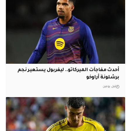
أحدث مفاجآت الميركاتو.. ليفربول يستعير نجم
برشلونة أراوخو
قبل يومين