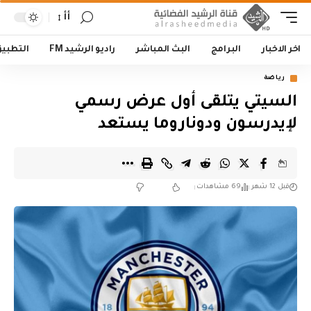
أأ
اخر الاخبار
البرامج
البث المباشر
راديو الرشيد FM
التطبي
رياضة
السيتي يتلقى أول عرض رسمي
لإيدرسون ودوناروما يستعد
قبل 12 شهر
69 مشاهدات