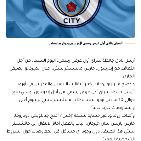
السيتي يتلقى أول عرض رسمي لإيدرسون ودوناروما يستعد
أرسل نادي جالطة سراي أول عرض رسمي، اليوم السبت، من أجل
التعاقد مع إيدرسون، حارس مانشستر سيتي، خلال الميركاتو الصيفي
الجاري.
وأوضح فابريزيو رومانو، خبير انتقالات اللاعبين والمدربين في أوروبا:
"أرسل جالطة سراي أول عرض رسمي من أجل إيدرسون، والذي يبلغ
حوالي 10 ملايين يورو، بينما يطالب مانشستر سيتي برسوم أعلى،
والمفاوضات جارية حالياً".
وأضاف رومانو، عبر حسابه بشبكة "إكس": "فتح جيانلويجي دوناروما،
حارس باريس سان جيرمان، الباب بالفعل أمام الانتقال إلى مانشستر
سيتي هذا الصيف، دون وجود أي مشاكل في المفاوضات حول الشروط
الشخصية للعقد".