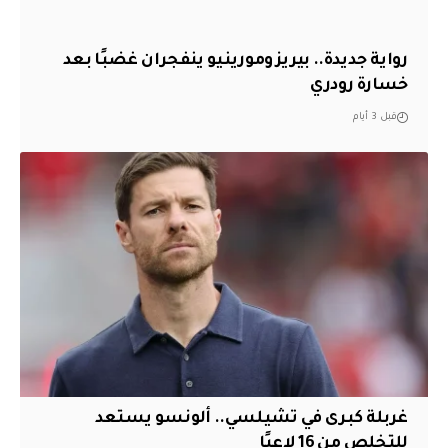
رواية جديدة.. بيريز ومورينيو ينفجران غضبًا بعد
خسارة رودري
قبل 3 أيام
غربلة كبرى في تشيلسي.. ألونسو يستعد
للتخلص من 16 لاعبًا