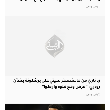
قبل يومين
رد ناري من مانشستر سيتي على برشلونة بشأن
رودري: “عرض وقح خذوه وارحلوا”
قبل يومين