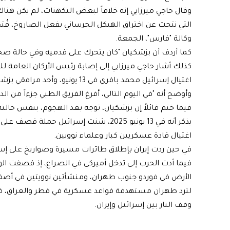
وقال حاجي ميرزايي إنه خلافاً لبعض التكهنات، لم يكن هنا
التي نتجت عن اختراق الهيكل الخرساني بفعل الصاروخ، فُت
وكالة "فارس"، الجمعة.
كما أردف أن بزشكيان "كان يتحرك على قدميه وفي حالة صح
كذلك أشار حاجي ميرزايي إلى إصابة رئيس الأركان العامة ل
اغتيال إسرائيل محمد باقري في 13 يونيو، وأحد مرافقي بزشكيان بمشاكل تنفسية جراء استنشاق الغبار.
وأوضح أنه "في اليوم التالي، أفرغ الفريق الطبي جزءاً من 
فيما ختم قائلاً إن بزشكيان، توجه بعد الهجوم، بنفس حالت
يذكر أنه في 13 يونيو 2025، شنت إسرائيل 
اغتيال قادة عسكريين كبار وعلماء نوويين.
في حين ردت إيران بإطلاق طائرات مسيرة وصواريخ على إسر
الأرض في فوردو جنوب طهران، ومنشأتين نوويتين في أص
وقف النار بين إسرائيل وإيران.