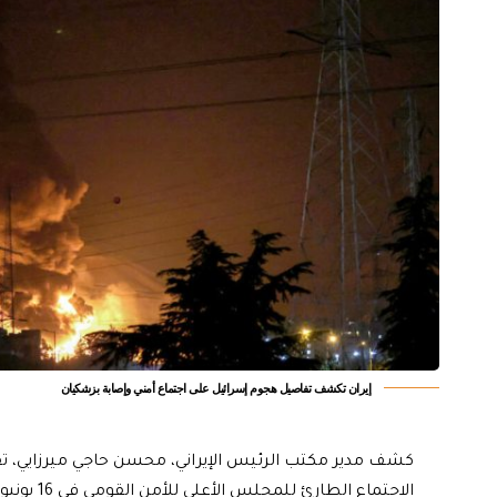
إيران تكشف تفاصيل هجوم إسرائيل على اجتماع أمني وإصابة بزشكيان
كشف مدير مكتب الرئيس الإيراني، محسن حاجي ميرزايي، 
الاجتماع الطارئ للمجلس الأعلى للأمن القومي في 16 يونيو الفائت، وحالة مسعود بزشكيان بعد الضربة.