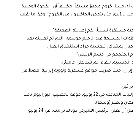
ك أي مسار خروج مجهز مسبقاً، مضيفاً أن "الفجوة الوحيدة
حت بالأيدي حتى يتمكن الحاضرون من الخروج"، وفق ما نقلت
ية مستقرة نسبياً، رغم إصابته الطفيفة".
لقوات المسلحة عبد الرحيم موسوي، الذي تم تعيينه بعد
الدم المتجمع في جسم الرئيس".
ه الجسدية، للقاء المرشد علي خامنئي.
حملة قصف على إيران، حيث ضربت مواقع عسكرية ونووية إيرانية، فضلاً عن
ائيل.
فيما أدت الحرب إلى تدخل أميركي في الصراع، إذ قصفت الولايات المتحدة في 22 يونيو، موقع تخصيب اليورانيوم تحت
فهان ونطنز (وسط).
لترد طهران مستهدفة قواعد عسكرية في قطر والعراق، قبل أن يعلن الرئيس الأميركي دونالد ترامب، في 24 يونيو