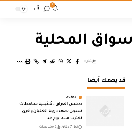
9
أأ
اسواق المحلية
شارك
قد يهمك أيضا
محليات
طقس العراق.. ثلاثينية محافظات
تسجل نصف درجة الغليان وأخرى
تقترب منها يوم غد
قبل 7 دقائق
5 مشاهدات