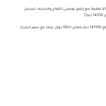
ًا طفيفًا مع إغلاق بورصتي الكفاح والحارثية، لتسجل
واضاف، أن "سعر بيع الدولار في شركات ومحال الصرافة، بلغ 141500 دينار مقابل الـ100 دولار، فيما بلغ سعر الشراء