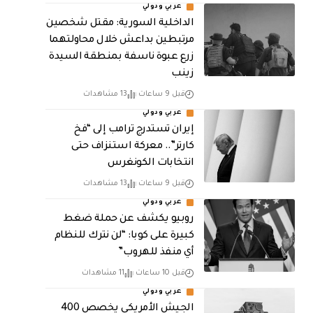
عربي ودولي
الداخلية السورية: مقتل شخصين
مرتبطين بداعش خلال محاولتهما
زرع عبوة ناسفة بمنطقة السيدة
زينب
قبل 9 ساعات
13 مشاهدات
عربي ودولي
إيران تستدرج ترامب إلى “فخ
كارتر”.. معركة استنزاف حتى
انتخابات الكونغرس
قبل 9 ساعات
13 مشاهدات
عربي ودولي
روبيو يكشف عن حملة ضغط
كبيرة على كوبا: “لن نترك للنظام
أي منفذ للهروب”
قبل 10 ساعات
11 مشاهدات
عربي ودولي
الجيش الأمريكي يخصص 400