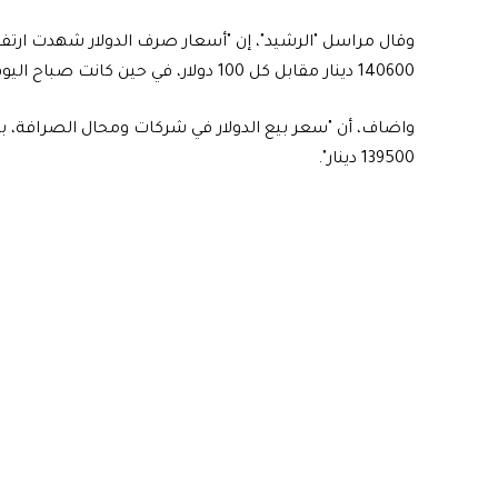
وقال مراسل "الرشيد"، إن "أسعار صرف الدولار شهدت ارتفاع
140600 دينار مقابل كل 100 دولار، في حين كانت صباح اليوم 14550 دينارًا".
139500 دينار".