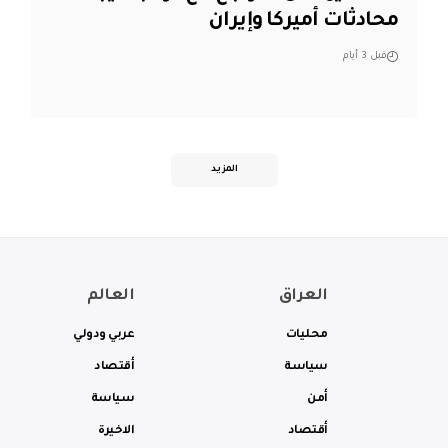
محادثات أميركا وإيران
قبل 3 أيام
المزيد
العراق
العالم
محليات
عربي ودولي
سياسة
أقتصاد
أمن
سياسة
أقتصاد
الاخيرة