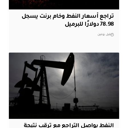
تراجع أسعار النفط وخام برنت يسجل
78.98 دولارًا للبرميل
قبل يومين
النفط يواصل التراجع مع ترقب نتيجة