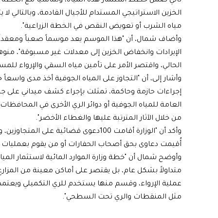
تأتي ضمن خطط استثمار هذه المياه، وتماشياً مع الخطة الزر
الخزين الاستراتيجي المستدام للأجيال القادمة، وبالتالي لا 
مياه الشرب أو تعويض النقص في الخطة الزراعية".
وأضاف شمال، أن "هذا الموسم يعد موسماً صعباً ومعقداً 
الإيرادات وانخفاض الخزين إلى معدلات غير مسبوقة"، منوهاً
الحالي، واقتصر الأمر على تأمين مياه السقي والإرواء للمس
وأشار إلى، أن "التجاوز على المياه الجوفية أخذ مدى واسعا
إجراءات حازمة وحاكمة، تمثلت بإجراء كشف ميداني على جمي
العامة للمياه الجوفية أو دوائر الري الأخرى في المحافظا
من خلال الآثار المترتبة عليها والغطاء الأخضر".
وأكد أن "الوزارة أقامت 100دعوى قضائية عل
أُقيمت دعاوى بحق أصحاب الحفارات أو من يقوم بعمليات ا
وأوضح شمال أن "خطة وزارة الموارد المائية لاستثمار المياه
متداولاً بشكل عام، بل يقتصر على أماكن معينة من المزارع 
عملية الإرواء، وقسم منها يستخدم للري التكميلي ويعتمد
مثل المنقطات والري تحت السطحي".