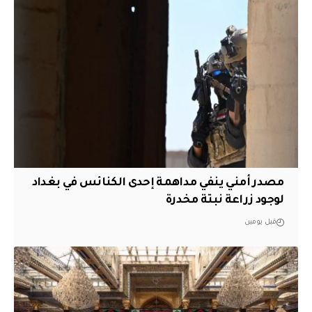
مصدر أمني ينفي مداهمة إحدى الكنائس في بغداد
لوجود زراعة نبتة مخدرة
قبل يومين