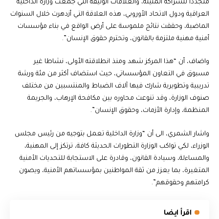
متجددا للشراكة المتينة، والعلاقات الوثيقة التي جمعت وزارة الداخلية
العراقية ودول الاتحاد الأوروبي، هذه العلاقة التي أزدهرت خلال السنوات
الماضية، وحققت نتائج ملموسة على أرض الواقع في بناء مؤسسات
أمنية مهنية ملتزمة بالقانون، وتحترم حقوق الإنسان”.
واضاف، أن “هذا المركز شهد ومنذ انطلاقته الأولى، نشاطا غير
مسبوق في التعاون المؤسساتي، حيث استضاف أكثر من مئة ورشة
تدريبية وتطويرية شارك فيها آلاف الضباط والمنتسبين من مختلف
صنوف الوزارة، وقد تنوعت محاوره بين مكافحة الإرهاب، والجريمة
المنظمة، وإدارة الأزمات، وحقوق الإنسان”.
واشار الشمري، الى أن “وزارة الداخلية تعمل بتوجيه من رئيس مجلس
الوزراء، لكي تواكب الوزارة التطورات الحديثة كافة، ترتكز إلى المهنية،
والمساءلة، وسيادة القانون، وقادرة على الاستجابة للتحديات الأمنية
المتغيرة، بما يعزز من ثقة المواطنين بمؤسساتهم الأمنية، ويصون
كرامتهم وحقوقهم”.
اقرأ ايضا