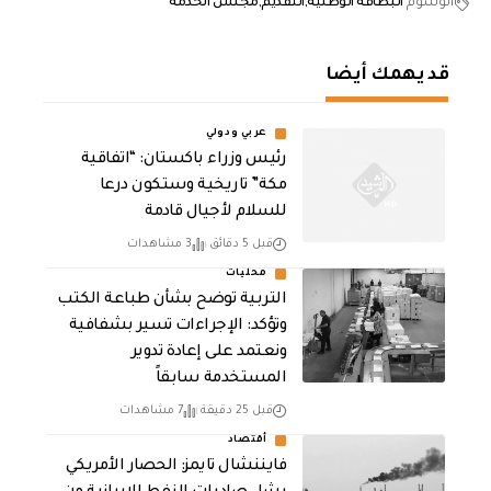
الوسوم
البطاقة الوطنية
التقديم
مجلس الخدمة
قد يهمك أيضا
عربي ودولي
رئيس وزراء باكستان: “اتفاقية
مكة” تاريخية وستكون درعا
للسلام لأجيال قادمة
قبل 5 دقائق
3 مشاهدات
محليات
التربية توضح بشأن طباعة الكتب
وتؤكد: الإجراءات تسير بشفافية
ونعتمد على إعادة تدوير
المستخدمة سابقاً
قبل 25 دقيقة
7 مشاهدات
أقتصاد
فايننشال تايمز: الحصار الأمريكي