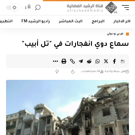
أأ
اخر الاخبار
البرامج
البث المباشر
راديو الرشيد FM
التطبي
عربي ودولي
سماع دوي انفجارات في "تل أبيب"
قبل سنة واحدة
24 مشاهدات