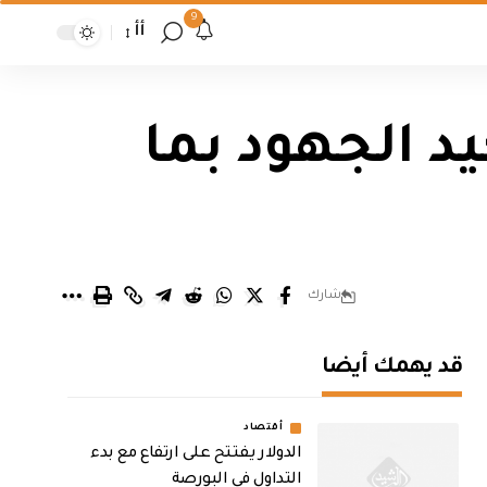
9
أأ
د الجهود بما
شارك
قد يهمك أيضا
أقتصاد
الدولار يفتتح على ارتفاع مع بدء
التداول في البورصة