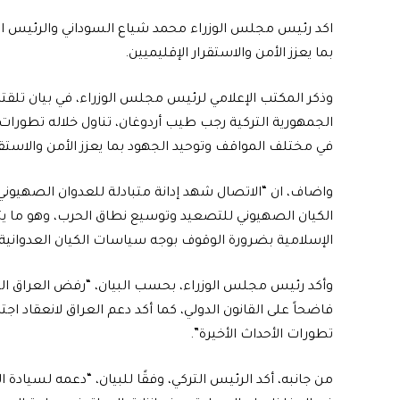
اكد رئيس مجلس الوزراء محمد شياع السوداني والرئيس التر
بما يعزز الأمن والاستقرار الإقليميين.
وذكر المكتب الإعلامي لرئيس مجلس الوزراء، في بيان تلقته 
الجمهورية التركية رجب طيب أردوغان، تناول خلاله تطورات
في مختلف المواقف وتوحيد الجهود بما يعزز الأمن والاستقرا
واضاف، ان “الاتصال شهد إدانة متبادلة للعدوان الصهيوني 
الكيان الصهيوني للتصعيد وتوسيع نطاق الحرب، وهو ما يت
الإسلامية بضرورة الوقوف بوجه سياسات الكيان العدوانية”
وأكد رئيس مجلس الوزراء، بحسب البيان، “رفض العراق القاط
فاضحاً على القانون الدولي، كما أكد دعم العراق لانعقاد ا
تطورات الأحداث الأخيرة”.
من جانبه، أكد الرئيس التركي، وفقًا للبيان، “دعمه لسيادة 