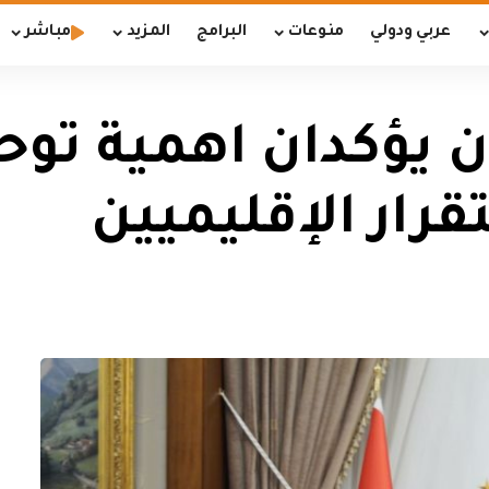
عربي ودولي
منوعات
البرامج
المزيد
مباشر
 يؤكدان اهمية توحي
قرار الإقليميين