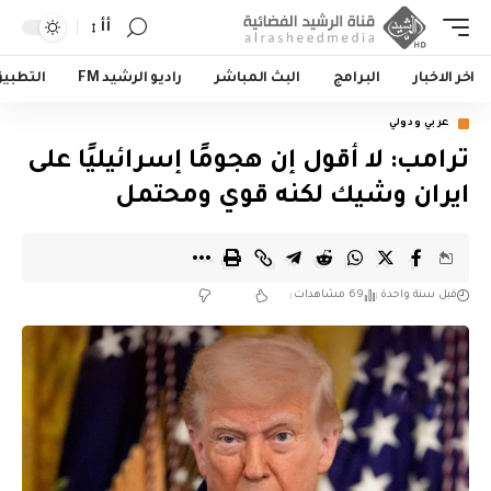
أأ
اخر الاخبار
البرامج
البث المباشر
راديو الرشيد FM
التطبي
عربي ودولي
ترامب: لا أقول إن هجومًا إسرائيليًا على
ايران وشيك لكنه قوي ومحتمل
قبل سنة واحدة
69 مشاهدات