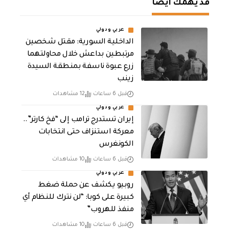
قد يهمك أيضا
عربي ودولي
الداخلية السورية: مقتل شخصين
مرتبطين بداعش خلال محاولتهما
زرع عبوة ناسفة بمنطقة السيدة
زينب
قبل 6 ساعات
12 مشاهدات
عربي ودولي
إيران تستدرج ترامب إلى “فخ كارتر”..
معركة استنزاف حتى انتخابات
الكونغرس
قبل 6 ساعات
10 مشاهدات
عربي ودولي
روبيو يكشف عن حملة ضغط
كبيرة على كوبا: “لن نترك للنظام أي
منفذ للهروب”
قبل 6 ساعات
10 مشاهدات