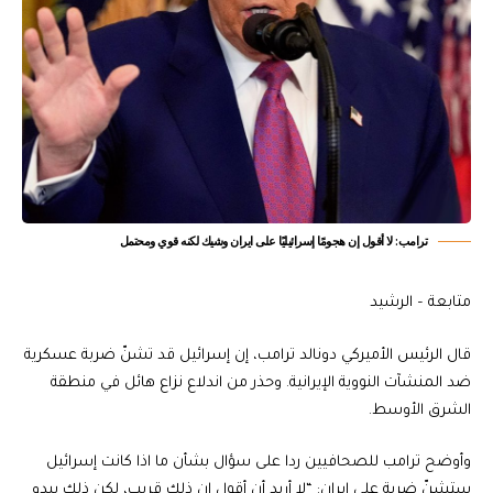
ترامب: لا أقول إن هجومًا إسرائيليًا على ايران وشيك لكنه قوي ومحتمل
متابعة – الرشيد
قال الرئيس الأميركي دونالد ترامب، إن إسرائيل قد تشنّ ضربة عسكرية
ضد المنشآت النووية الإيرانية. وحذر من اندلاع نزاع هائل في منطقة
الشرق الأوسط.
وأوضح ترامب للصحافيين ردا على سؤال بشأن ما اذا كانت إسرائيل
ستشنّ ضربة على إيران: “لا أريد أن أقول إن ذلك قريب، لكن ذلك يبدو