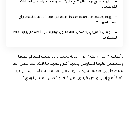
إيران تستدرج ترامب إلى “فخ كارتر”.. معركة استنزاف حتى انتخابات
الكونغرس
روبيو يكشف عن حملة ضغط كبيرة على كوبا: “لن نترك للنظام أي
منفذ للهروب”
الجيش الأمريكي يخصص 400 مليون دولار لشراء أنظمة ليزر لإسقاط
المسيّرات
وأضاف: “اريد ان تكون ايران دولة ناجحة واود تجنب الصراع معها
وسيتعين عليها التفاوض بجدية أكثر وتقديم تنازلات، مما يعني أنها
ستضطر إلى تقديم شيء لا ترغب في تقديمه لنا حاليا.. أريد أن أبرم
اتفاقاً مع إيران ونحن قريبون من ذلك وأفضل المسار الودي”.