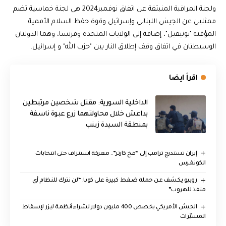
ولجنة المراقبة المنبثقة عن اتفاق نوفمبر2024 هي لجنة خماسية تضم
ممثلين عن الجيش اللبناني وإسرائيل وقوة حفظ السلام الأممية
المؤقتة "يونيفيل"، إضافة إلى الولايات المتحدة وفرنسا، وهما الدولتان
الوسيطتان في اتفاق وقف إطلاق النار بين "حزب الله" و إسرائيل.
اقرأ ايضا
الداخلية السورية: مقتل شخصين مرتبطين
بداعش خلال محاولتهما زرع عبوة ناسفة
بمنطقة السيدة زينب
إيران تستدرج ترامب إلى “فخ كارتر”.. معركة استنزاف حتى انتخابات
الكونغرس
روبيو يكشف عن حملة ضغط كبيرة على كوبا: “لن نترك للنظام أي
منفذ للهروب”
الجيش الأمريكي يخصص 400 مليون دولار لشراء أنظمة ليزر لإسقاط
المسيّرات