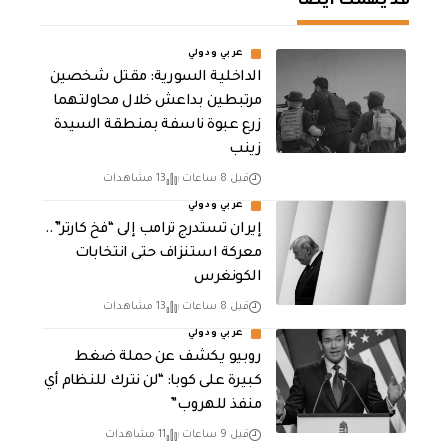
قد يهمك أيضا
عربي ودولي
الداخلية السورية: مقتل شخصين
مرتبطين بداعش خلال محاولتهما
زرع عبوة ناسفة بمنطقة السيدة
زينب
قبل 8 ساعات
13 مشاهدات
عربي ودولي
إيران تستدرج ترامب إلى “فخ كارتر”..
معركة استنزاف حتى انتخابات
الكونغرس
قبل 8 ساعات
13 مشاهدات
عربي ودولي
روبيو يكشف عن حملة ضغط
كبيرة على كوبا: “لن نترك للنظام أي
منفذ للهروب”
قبل 9 ساعات
11 مشاهدات