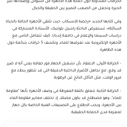
الخرافات المتداولة حول حماية هذه الأجهزة من السوائل وإصلاحها تثير
الحيرة وتجعل من الصعب التمييز بين الحقيقة والخيال.
وفي كتابها الجديد «رخصة الانسكاب: حيث تلتقي الأجهزة الجافة بالحياة
السائلة»، تستعرض الباحثة راشيل بلوتنيك، الأستاذة المشاركة في
دراسات السينما والإعلام في جامعة إنديانا، كيف تتعامل الناس مع
الأجهزة الإلكترونية عند تعرضها للماء، وتكشف 5 خرافات شائعة حول
هذه الظاهرة.
– الخرافة الأولى: الاعتقاد بأن تشغيل الجهاز فور جفافه يعني أنه لا ضرر
قد وقع، مع تجاهل الأضرار الداخلية الدقيقة التي قد تتطور ببطء مع
مرور الوقت، مثل التآكل الناتج عن الرطوبة.
– الخرافة الثانية: تتعلق بالثقة المفرطة في وصف الأجهزة بأنها "مقاومة
للماء"، وهو مصطلح قد يكون مضللا، إذ تختلف معايير مقاومة الماء
بين الأجهزة، ويجب الاطلاع على التصنيفات الفنية الخاصة بكل جهاز
لمعرفة مدى الحماية الحقيقية.