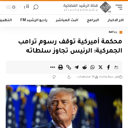
أأ
اخر الاخبار
البرامج
البث المباشر
راديو الرشيد FM
التطبي
رياضة
محكمة أميركية توقف رسوم ترامب
الجمركية: الرئيس تجاوز سلطاته
قبل سنة واحدة
16 مشاهدات