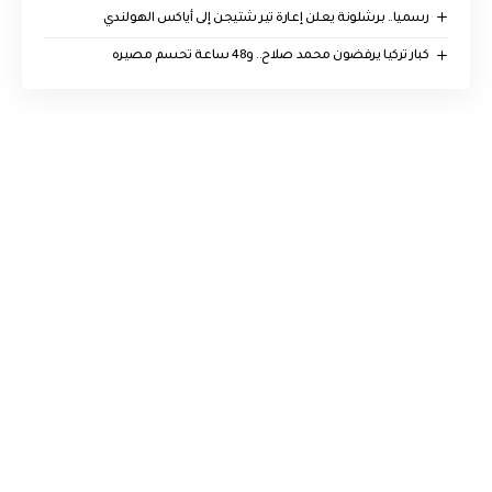
رسميا.. برشلونة يعلن إعارة تير شتيجن إلى أياكس الهولندي
كبار تركيا يرفضون محمد صلاح.. و48 ساعة تحسم مصيره