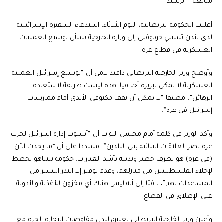
متابعة – الرشيد
أعلنت الحكومة البريطانية، اليوم الثلاثاء، استدعاء السفيرة الإسرائيلية
لدى لندن تسيبي حوتوفلي إلى وزارة الخارجية بشأن توسيع العمليات
العسكرية في قطاع غزة.
وأوضح وزير الخارجية البريطاني دافيد لامي أن “توسيع إسرائيل العملية
العسكرية لا يمكن تبريره أخلاقيا. هذه ليست طريقة لاستعادة
الرهائن”، مضيفا “لا يمكن أن نقف مكتوفي الأيدي أمام ممارسات
إسرائيل في غزة”.
وأكد الوزير في كلمة أمام مجلس النواب أن “أسلوب إدارة اسرائيل لحرب
غزة يضر العلاقات الثنائية بين البلدين”، مشددا على أن “ما يحدث الآن
(في غزة) هو تطرف خطير وندينه بأشد العبارات. حكومة نتنياهو تخطط
لإجلاء الفلسطينيين من منازلهم، وعدم توفير إلا النذر اليسير من
المساعدات لهم”، لافتا إلى أنه ليس هناك أي مخزون للأغذية والأدوية
على الإطلاق في القطاع.
وأعلن وزير الخارجية البريطاني تعليق لندن مفاوضات التجارة الحرة مع