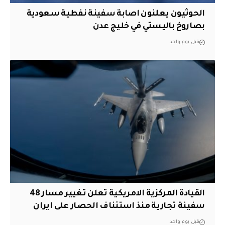
الحوثيون يعلنون اصابة سفينة نفطية سعودية
بصاروخ باليستي في خليج عدن
قبل يوم واحد
القيادة المركزية الامريكية تعلن تغيير مسار 48
سفينة تجارية منذ استئناف الحصار على ايران
قبل يوم واحد