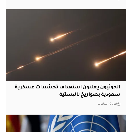
الحوثيون يعلنون استهداف تحشيدات عسكرية
سعودية بصواريخ باليستية
قبل 10 ساعات