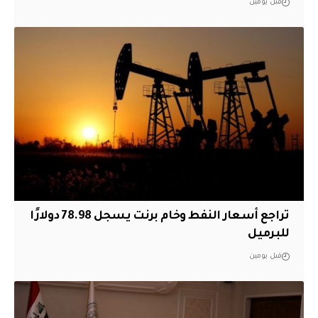
قبل يومين
تراجع أسعار النفط وخام برنت يسجل 78.98 دولارًا
للبرميل
قبل يومين