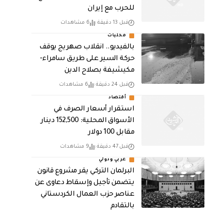
للحرب مع إيران
قبل 13 دقيقة
6 مشاهدات
محليات
بالفيديو.. انقلاب صهريج يوقف
حركة السير على طريق سامراء-
مكيشيفة بصلاح الدين
قبل 24 دقيقة
6 مشاهدات
أقتصاد
استقرار أسعار الصرف في
الأسواق المحلية: 152,500 دينار
مقابل 100 دولار
قبل 47 دقيقة
9 مشاهدات
عربي ودولي
البرلمان التركي يقر مشروع قانون
يتضمن تأجيل وإسقاط دعاوى عن
عناصر حزب العمال الكردستاني
بالتقادم