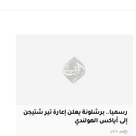
رسميا.. برشلونة يعلن إعارة تير شتيجن
إلى أياكس الهولندي
قبل 4 أيام