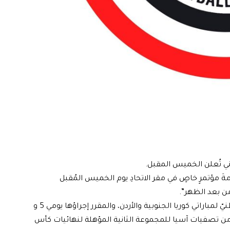
طني تُعلن الخميس المقبل.
إقامةَ مؤتمرٍ خاصٍ في مقر الاتحادِ يوم الخميس المُقبل
وأضاف، أنه”سيتم خلال المؤتمر إعلان قائمةِ المنتخب الوطنيّ لمباراتي كوريا الجنوبية والأردن، والمقرر إجراؤها يومي 5 و
من تصفيات آسيا للمجموعة الثانية المؤهلة لنهائيات كأس