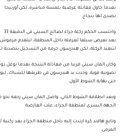
بعدما حاول مقابلة عرضية بلمسة مباشرة، لكن أورتيجا
تصدى لها بنجاح.
واحتسب الحكم ركلة جزاء لصالح السيتي في الدقيقة 33
بعد تعرض سيلفا لعرقلة داخل المنطقة، ليتقدم مرموش
لتنفيذ الركلة، لكن هندرسون حرمه من التسجيل بتصديه لت
وكان المان سيتي قريبا من معادلة النتيجة بعدما توغل د
تصويبة قوية، وجدت يد هندرسون في طريقها للشباك، ليواصل
حتى نهاية الشوط الأول.
وبعد انطلاقة الشوط الثاني، واصل المان سيتي زحفه نحو م
الجهة اليسرى لمنطقة الجزاء، علت العارضة.
وتابع هالاند كرة ارتدت إليه داخل منطقة الجزاء بعد ركنية 
المرمى.