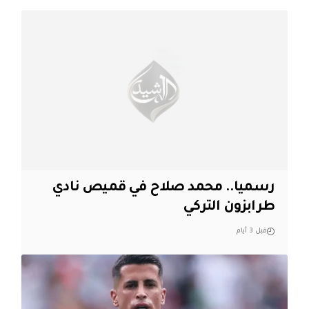
رسميا.. محمد صلاح في قميص نادي
طرابزون التركي
قبل 3 أيام