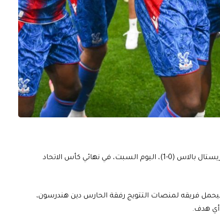
فشل مانشستر سيتي في إنقاذ موسمه، بخسارته أمام كريستال بالاس (0-1)، اليوم السبت، في نهائي كأس الاتحاد
المباراة الوحيد سجله إبيريتشي إيزي في الدقيقة 16، ليحمل فريقه لمنصات التتويج رفقة الحارس دين هندرسون،
أي هدف.