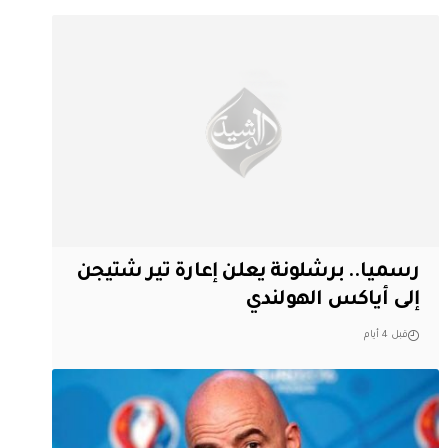
رسميا.. برشلونة يعلن إعارة تير شتيجن
إلى أياكس الهولندي
قبل 4 أيام