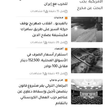
للحرب مع إيران
قبل 15 دقيقة
6 مشاهدات
محليات
بالفيديو.. انقلاب صهريج يوقف
حركة السير على طريق سامراء-
مكيشيفة بصلاح الدين
قبل 26 دقيقة
7 مشاهدات
أقتصاد
استقرار أسعار الصرف في
الأسواق المحلية: 152,500 دينار
مقابل 100 دولار
قبل 49 دقيقة
9 مشاهدات
عربي ودولي
البرلمان التركي يقر مشروع قانون
يتضمن تأجيل وإسقاط دعاوى عن
عناصر حزب العمال الكردستاني
بالتقادم