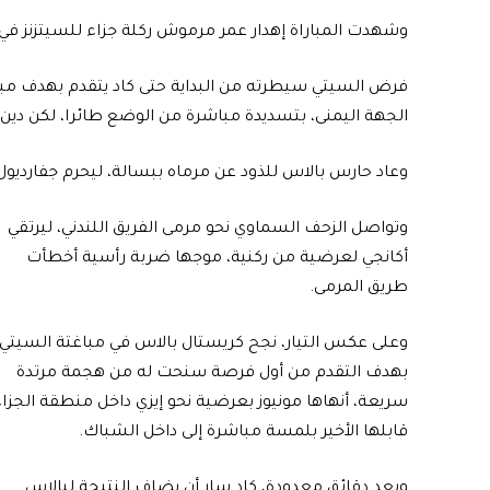
وشهدت المباراة إهدار عمر مرموش ركلة جزاء للسيتزنز في
فرض السيتي سيطرته من البداية حتى كاد يتقدم بهدف مبك
الجهة اليمنى، بتسديدة مباشرة من الوضع طائرا، لكن دين
وعاد حارس بالاس للذود عن مرماه ببسالة، ليحرم جفارديول
وتواصل الزحف السماوي نحو مرمى الفريق اللندني، ليرتقي
أكانجي لعرضية من ركنية، موجها ضربة رأسية أخطأت
طريق المرمى.
وعلى عكس التيار، نجح كريستال بالاس في مباغتة السيتي
بهدف التقدم من أول فرصة سنحت له من هجمة مرتدة
سريعة، أنهاها مونيوز بعرضية نحو إيزي داخل منطقة الجزاء
قابلها الأخير بلمسة مباشرة إلى داخل الشباك.
وبعد دقائق معدودة، كاد سار أن يضاف النتيجة لبالاس