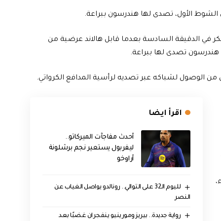
 الشوط الأول، تصدى لها هندرسون ببراعة.
ر في الدقيقة السادسة بعدما قابل هالاند عرضية من
 هندرسون تصدى لها ببراعة.
 من الوصول لشباكه عبر تصديه لرأسية المدافع الكرواتي.
اقرأ ايضا
أحدث مفاجآت الميركاتو..
ليفربول يستعير نجم برشلونة
أراوخو
،
لليوم الـ32 على التوالي.. رونالدو يواصل الغياب عن
النصر
رواية جديدة.. بيريز ومورينيو ينفجران غضبًا بعد