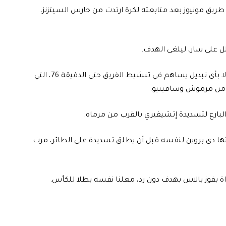
طريق مونيوز بعد متابعته لكرة ارتدت من حارس السيتزنز،
ل على سار، ليلغى الهدف.
ورغم عجز هجوم السيتي عن إدراك التعادل، لم يقم جوارديولا بأي تبديل يساهم في تنشيط الفريق حتى الدقيقة 76، التي
ا من مرموش وسافينيو.
لبارع لتسديدة إتشيفيري بالقرب من مرماه.
ئها دي بروين لنفسه قبل أن يطلق تسديدة على الطائر، مرت
ة بفوز بالاس بهدف دون رد، معلنا نفسه بطلا للكأس.