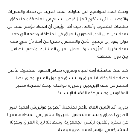
وبحث اللقاء المواضيع التي تتناولها القمة العربية في بغداد والمقررات
والتوصيات التي ستخرج لتعزيز فرص السلام في المنطقة وبما يحقق
تطلعات الشعوب وآمالها، حيث أكد الرئيس أن انعقاد مؤتمر القمة في
بغداد يدل على الدور المحوري للعراق في المنطقة، ودعمه لأي جهد
دولي يقود إلى ترسيخ الأمن والاستقرار، معربا عن أمله بأن تخرج قمة
بغداد بقرارات تعزّز مسيرة العمل العربي المشترك، وتدعم التضامن
بين دول المنطقة.
كما تمت مناقشة أزمة المياه وضرورة تضافر الجهود المشتركة لتأمين
حصة عادلة وكافية للعراق وبالتنسيق مع دول المنبع، وجرى أيضا
استعراض ملف الإيزيديين وضرورة مواصلة البحث لمعرفة مصير
المفقودين وحسم هذه القضية الإنسانية.
بدوره، أكد الأمين العام للأمم المتحدة، أنطونيو غوتيريش أهمية الدور
الحيوي للعراق ومساعيه لتحقيق الأمن والاستقرار في المنطقة، معربا
عن شكره وتقديره لرئيس الجمهورية، وسعادته لزيارة العراق ودعوته
للمشاركة في مؤتمر القمة العربية ببغداد.