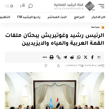
أأ
اخر الاخبار
البرامج
البث المباشر
راديو الرشيد FM
التطبي
سياسة
الرئيس رشيد وغوتيريش يبحثان ملفات
القمة العربية والمياه والايزيديين
قبل سنة واحدة
33 مشاهدات