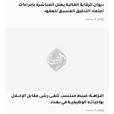
ديوان الرقابة المالية يعلن المباشرة بإجراءات
اعتماد التدقيق المسبق للعقود
قبل 4 ساعات
النزاهــة: ضبط منتسب تلقــى رشى مقابل الإخــلال
بواجباتــه الوظيفيــة في بغداد
قبل 5 ساعات