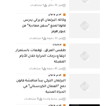
قبل 10 دقائق
5 مشاهدات
عربي ودولي
وكالة: البرلمان الإيراني يدرس
قانونا لمنع “سفن معادية” من
عبور هرمز
قبل 33 دقيقة
6 مشاهدات
محليات
طقس العراق.. توقعات باستمرار
ارتفاع درجات الحرارة خلال الأيام
المقبلة
قبل 45 دقيقة
9 مشاهدات
عربي ودولي
البرلمان التركي يبدأ مناقشة قانون
دمج “العمال الكردستاني” في
الحياة المدنية
قبل ساعة واحدة
10 مشاهدات
عربي ودولي