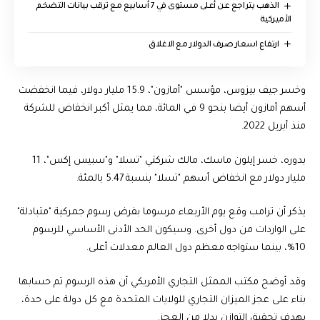
الذهب يتراجع عن أعلى مستوى في 7 أسابيع مع ترقب بيانات التضخم
الأميركية
ارتفاع اسعار صرف الدولار مع الاغلاق
وخسر جيف بيزوس، مؤسس "أمازون"، 15.9 مليار دولار، فيما انخفضت
أسهم أمازون أيضا بنحو 9 في المائة، مما يمثل أكبر انخفاض للشركة
منذ أبريل 2022.
بدوره، خسر إيلون ماسك، مالك شركتي "تسلا" و"سبيس إكس"، 11
مليار دولار مع انخفاض أسهم "تسلا" بنسبة 5.47 بالمئة.
يذكر أن ترامب وقع يوم الأربعاء مرسوما بفرض رسوم جمركية "متبادلة"
على الواردات من دول أخرى. وسيكون الحد الأدنى الأساسي للرسوم
10%، بينما ستواجه معظم دول العالم معدلات أعلى.
وقد أوضح مكتب الممثل التجاري الأمريكي أن هذه الرسوم تم حسابها
بناء على عجز الميزان التجاري للولايات المتحدة مع كل دولة على حدة،
بهدف تحقيق التوازن بدلا من العجز.