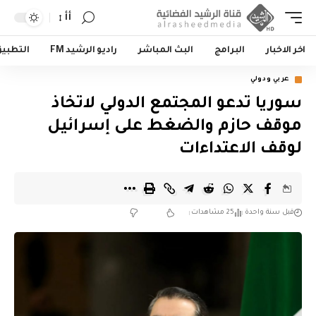
أأ
اخر الاخبار
البرامج
البث المباشر
راديو الرشيد FM
التطبي
عربي ودولي
سوريا تدعو المجتمع الدولي لاتخاذ
موقف حازم والضغط على إسرائيل
لوقف الاعتداءات
قبل سنة واحدة
25 مشاهدات