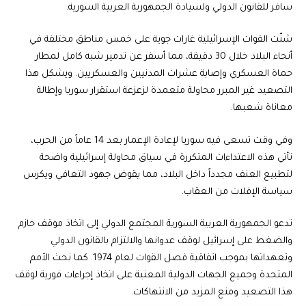
سافر للقانون الدولي ولسيادة الجمهورية العربية السورية.
شنّت القوات الإسرائيلية غارات جوية على خمس مناطق مختلفة في
أنحاء البلاد خلال 30 دقيقة، مما أسفر عن تدمير شبه كامل لمطار
حماة العسكري وإصابة عشرات المدنيين والعسكريين. ويشكل هذا
التصعيد غير المبرر محاولة متعمدة لزعزعة استقرار سوريا وإطالة
معاناة شعبها.
وفي وقت تسعى فيه سوريا لإعادة الإعمار بعد 14 عاماً من الحرب،
تأتي هذه الاعتداءات المتكررة في سياق محاولة إسرائيلية واضحة
لتطبيع العنف مجدداً داخل البلاد، مما يقوض جهود التعافي ويكرس
سياسة الإفلات من العقاب.
تدعو الجمهورية العربية السورية المجتمع الدولي إلى اتخاذ موقف حازم
والضغط على إسرائيل لوقف عدوانها والالتزام بالقانون الدولي
وتعهداتها بموجب اتفاقية فصل القوات لعام 1974. كما نحث الأمم
المتحدة وجميع الجهات الدولية المعنية على اتخاذ إجراءات فورية لوقف
هذا التصعيد ومنع المزيد من الانتهاكات.