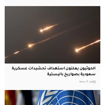
الحوثيون يعلنون استهداف تحشيدات عسكرية
سعودية بصواريخ باليستية
قبل 17 ساعة