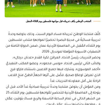
المنتخب الوطني يكثف تدريباته قبل مواجهة فلسطين يوم الثلاثاء المقبل
كثّفَ منتخبنا الوطنيّ تدريباته مساء اليوم السبت، وذلك بخوضه وحدةً
تدريبيةً مسائيةً في مدينةِ البصرة تحضيرًا لمواجهةِ منتخبِ فلسطين
يوم الثلاثاء المُقبل في العاصمةِ الأردنية عمان ضمن الجولةِ الثامنة من
التصفياتِ الآسيوية المؤهلة لمونديال 2026.
وحضر التدريبات رئيسُ الاتحاد العراقيّ لكرة القدم «عدنان درجال»،
والنائب الثاني لرئيسِ الاتحاد «يونس محمود»، وعضو المكتب التنفيذيّ
«أحمد الموسوي»، وشارك فيها جميع اللاعبين باستثناء ماركو فرج
الذي تعرضَ لوعكةٍ صحيةٍ، فضّل على أثرها الجهازُ الطبيُّ منحَ اللاعب
الراحةَ على أمل معاودته التدريبات غداً.
ومن المؤملِ أن يخوضَ منتخبنا وحدةً تدريبيةً صباحيةً غداً الأحد قبل أن
يتوجهَ إلى العاصمةِ الأردنية للتحضيرِ لمُواجهةِ فلسطين يوم الثلاثاء 25
من الشهر الحالي في تمام الساعة التاسعة والربع مساءً بتوقيتِ عمّان
في مواجهةٍ يحتضنها ستاد عمّان الدوليّ.