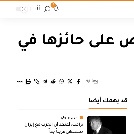
9
أأ
 والقبض على حائزها في
شارك
قد يهمك أيضا
عربي ودولي
‏ترامب: أعتقد أن الحرب مع إيران
ستنتهي قريباً جداً