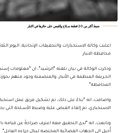
ضبط أكثر من 20 قطعة سـلاح والقبض على حائزها في الانبار
محافظة الانبار.
وذكرت الوكالة في بيان تلقته “الرشيد”، ان “معلومات إست
المحافظة”.
واضافت، انه “بناءً على ذلك، تم تشكيل فريق عمل استخبا
الاستخباري، تم إلقاء القبض عليه وضبط الأسـلحة التي بحو
وتابعت، انه “لدى التحقيق معه اعترف صراحةً عن قيامه با
أُحيل الى الجهات القضائية المختصة لينال جزاءه العادل”.