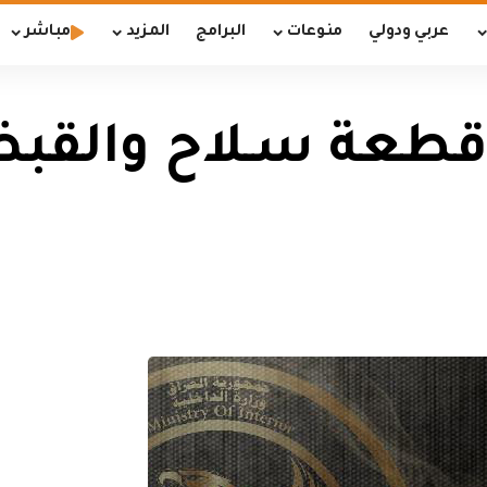
عربي ودولي
منوعات
البرامج
المزيد
مباشر
بط أكثر من 20 قطعة سـلاح