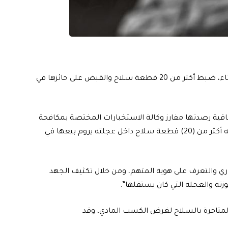
اعلنت وكالة الاستخبارات والتحقيقات الإتحادية، اليوم الثلاثاء، ضبط أكثر من 20 قطعة سـلاح والقبض على حائزها في
باقية رصدتها مفارز وكالة الاستخبارات المختصة بمكافحة
الجـريمة المنظمة في الأنبار، والمتضمنة وجود متهم بحوزته أكثر من (20) قطعة سـلاح داخل عجلته يروم بيعها في
ري والتعرف على هوية المتهم، ومن خلال تكثيف الجهد
زته والعجلة التي كان يستقلها”.
لمتاجرة بالسـلاح لغرض الكسب المادي، وقد