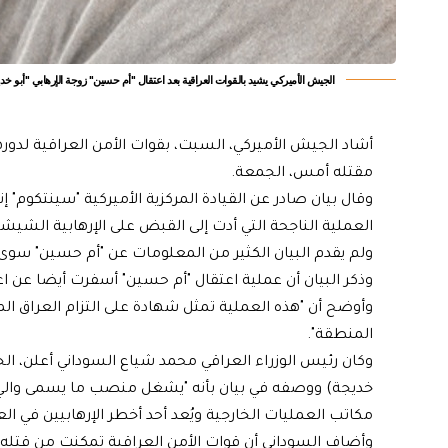
الجيش الأميركي يشيد بالقوات العراقية بعد اعتقال "أم حسين" زوجة الإرهابي "أبو خد
أشاد الجيش الأميركي، السبت، بقوات الأمن العراقية لدور
مقتله أمس، الجمعة.
وقال بيان صادر عن القيادة المركزية الأميركية "سينتكوم" إ
العملية الناجحة التي أدت إلى القبض على الإرهابية الشيش
ولم يقدم البيان الكثير من المعلومات عن "أم حسين" سوى
وذكر البيان أن عملية اعتقال "أم حسين" أسفرت أيضا عن 
وأوضح أن "هذه العملية تمثل شهادة على التزام العراق
المنطقة".
وكان رئيس الوزراء العراقي محمد شياع السوداني أعلن، الج
خديجة) ووصفه في بيان بأنه "يشغل منصب ما يسمى والي
مكاتب العمليات الخارجية ويُعد أحد أخطر الإرهابيين في الع
وأضاف السوداني أن قوات الأمن العراقية تمكنت من قتله