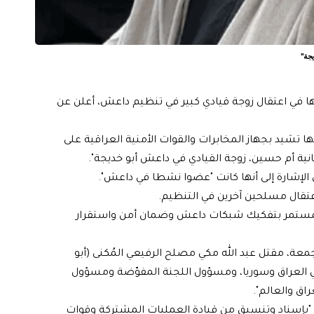
يجة"
ها في اعتقال زوجة قيادي كبير في تنظيم داعش، أعلن عن
نها تشيد بجهاز المخابرات والقوات الأمنية العراقية على
انية أم حسين، زوجة القيادي في داعش أبو خديجة".
 الإشارة إلى أنها كانت "عضوا نشطا في داعش".
اعتقال مسلحين آخرين في التنظيم.
 المستمر بتفكيك شبكات داعش وضمان أمن واستقرار
معة، مقتل عبد الله مكي مصلح الرفيعي المُكنى (أبو
 العراق وسوريا، ومسؤول اللجنة المفوّضة ومسؤول
راق والعالم".
 "بإسناد وتنسيق من قيادة العمليات المشتركة وقوات