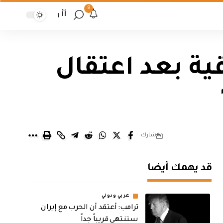
9
أأ
ية بعد اعتقال
شارك
قد يهمك أيضا
عربي ودولي
‏ترامب: أعتقد أن الحرب مع إيران
ستنتهي قريباً جداً