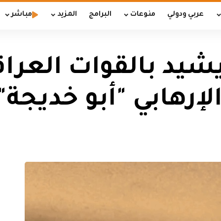
عربي ودولي
منوعات
البرامج
المزيد
مباشر
شيد بالقوات العراق
إرهابي "أبو خديجة"