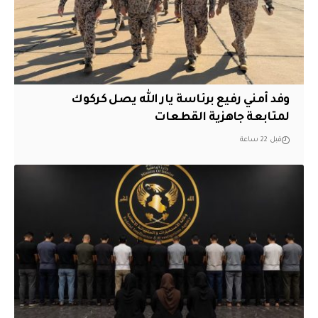
وفد أمني رفيع برئاسة يار الله يصل كركوك
لمتابعة جاهزية القطعات
قبل 22 ساعة