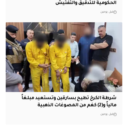
الحكومية للتدقيق والتفتيش
قبل يومين
شرطة الكرخ تطيح بسارقين وتستعيد مبلغاً
مالياً و(2) كغم من المصوغات الذهبية
قبل يومين