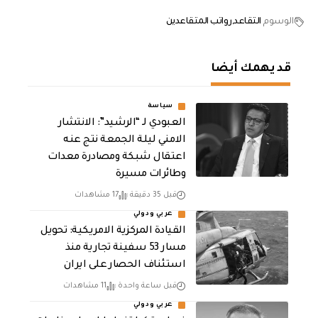
الوسوم
التقاعد
رواتب المتقاعدين
قد يهمك أيضا
سياسة
العبودي لـ “الرشيد”: الانتشار
الامني ليلة الجمعة نتج عنه
اعتقال شبكة ومصادرة معدات
وطائرات مسيرة
قبل 35 دقيقة
17 مشاهدات
عربي ودولي
القيادة المركزية الامريكية: تحويل
مسار 53 سفينة تجارية منذ
استئناف الحصار على ايران
قبل ساعة واحدة
11 مشاهدات
عربي ودولي