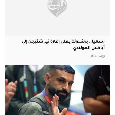
رسميا.. برشلونة يعلن إعارة تير شتيجن إلى
أياكس الهولندي
قبل 4 أيام