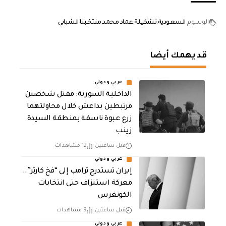
الوسوم
السعودية
تشكيلة
عماد محمد
منتخبنا الشبابي
قد يهمك أيضا
عربي ودولي
الداخلية السورية: مقتل شخصين
مرتبطين بداعش خلال محاولتهما
زرع عبوة ناسفة بمنطقة السيدة
زينب
قبل ساعتين
12 مشاهدات
عربي ودولي
إيران تستدرج ترامب إلى “فخ كارتر”..
معركة استنزاف حتى انتخابات
الكونغرس
قبل ساعتين
9 مشاهدات
عربي ودولي