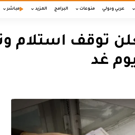
عربي ودولي
منوعات
البرامج
المزيد
مباشر
علن توقف استلام و
وم غد