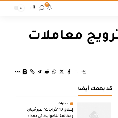
9
أأ
ترويج معاملات
شارك
قد يهمك أيضا
محليات
إغلاق 10 “كَراجات” غير مُجازة
ومخالفة للضوابط في بغداد