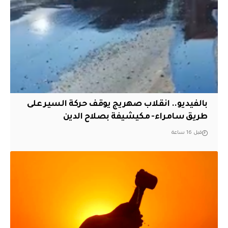
بالفيديو.. انقلاب صهريج يوقف حركة السير على
طريق سامراء- مكيشيفة بصلاح الدين
قبل 16 ساعة