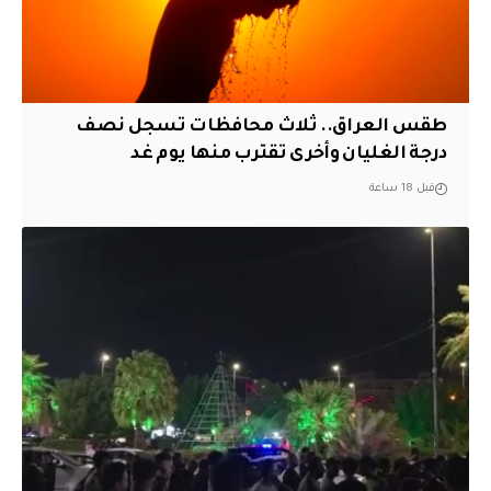
طقس العراق.. ثلاث محافظات تسجل نصف
درجة الغليان وأخرى تقترب منها يوم غد
قبل 18 ساعة