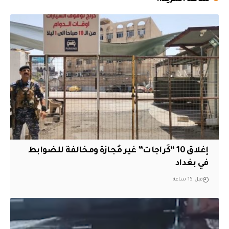
إغلاق 10 “كَراجات” غير مُجازة ومخالفة للضوابط
في بغداد
قبل 15 ساعة