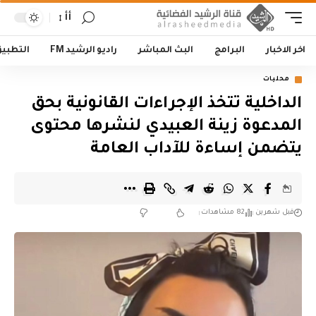
أأ
اخر الاخبار
البرامج
البث المباشر
راديو الرشيد FM
التطبي
محليات
الداخلية تتخذ الإجراءات القانونية بحق
المدعوة زينة العبيدي لنشرها محتوى
يتضمن إساءة للآداب العامة
قبل شهرين
82 مشاهدات