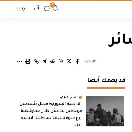
9
أأ
ائر
شارك
قد يهمك أيضا
عربي ودولي
الداخلية السورية: مقتل شخصين
مرتبطين بداعش خلال محاولتهما
زرع عبوة ناسفة بمنطقة السيدة
زينب