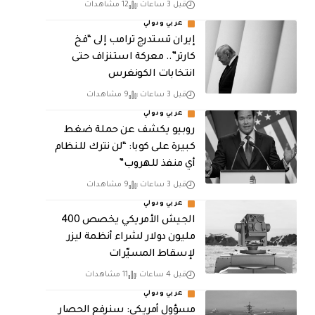
قبل 3 ساعات
12 مشاهدات
عربي ودولي
إيران تستدرج ترامب إلى “فخ
كارتر”.. معركة استنزاف حتى
انتخابات الكونغرس
قبل 3 ساعات
9 مشاهدات
عربي ودولي
روبيو يكشف عن حملة ضغط
كبيرة على كوبا: “لن نترك للنظام
أي منفذ للهروب”
قبل 3 ساعات
9 مشاهدات
عربي ودولي
الجيش الأمريكي يخصص 400
مليون دولار لشراء أنظمة ليزر
لإسقاط المسيّرات
قبل 4 ساعات
11 مشاهدات
عربي ودولي
مسؤول أمريكي: سنرفع الحصار