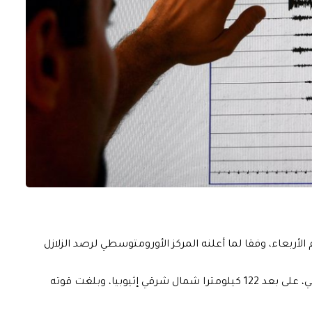
الأربعاء، وفقا لما أعلنه المركز الأورومتوسطي لرصد الزلازل
ووقع الزلزال الأول عند الساعة 2:49 صباحا بالتوقيت المحلي، على بعد 122 كيلومترا شمال شرقي إثيوبيا، وبلغت قوته