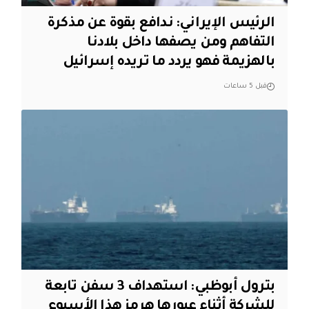
الرئيس الإيراني: ندافع بقوة عن مذكرة
التفاهم ومن يصفها داخل بلادنا
بالهزيمة فهو يردد ما تريده إسرائيل
قبل 5 ساعات
بترول أبوظبي: استهداف 3 سفن تابعة
للشركة أثناء عبورها هرمز هذا الأسبوع