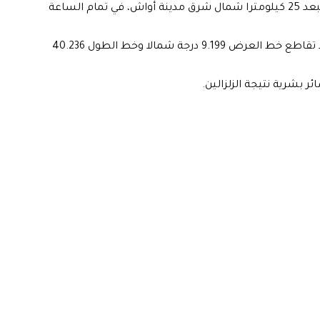
أما الزلزال الثاني، فبلغت قوته 5.3 درجات، وضرب منطقة تبعد 25 كيلومترا شمال شرق مدينة أواش، في تمام الساعة
وحددت هيئة المسح الجيولوجي الأمريكية موقع الزلزال عند تقاطع خط العرض 9.199 درجة شمالا وخط الطول 40.236
ر بشرية نتيجة الزلزالين.