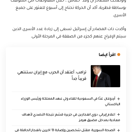
وأوضحت المصادر أن وفد "حماس"، خلال المفاوضات التي استؤنفت
بوساطة قطرية، أكد أن الحركة تحتاج إلى أسبوع للعثور على جميع
الأسرى.
وأكدت ذات المصادر أن إسرائيل تسعى إلى زيادة عدد الأسرى الذين
سيتم الإفراج عنهم كجزء من الصفقة في المرحلة الأولى.
اقرأ ايضا
‏ترامب: أعتقد أن الحرب مع إيران ستنتهي
قريباً جداً
أردوغان غدًا في السعودية للقاء ولي عهد المملكة ورئيس الوزراء
الباكستاني
اعلام إيراني: دوي انفجارين في جزيرة قشم نتيجة التصدي لأهداف
معادية بمدخل مضيق هرمز
الصحة السورية: مقتل شخصين وإصابة 13 اخرين بانفجار الحافلة في