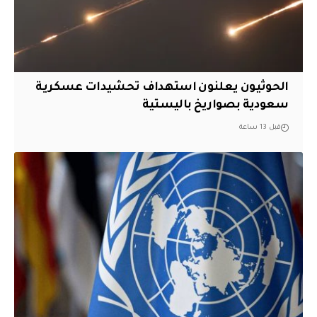
الحوثيون يعلنون استهداف تحشيدات عسكرية
سعودية بصواريخ باليستية
قبل 13 ساعة