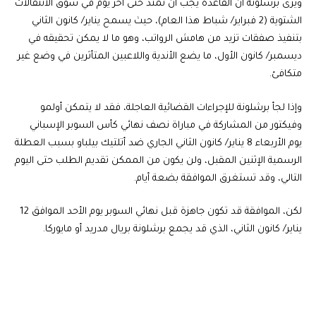
ويرى برشلونة أن القاعدة يجب أن تمتد حتى آخر يوم في سوق الانتقالات
الشتوية (2 فبراير/ شباط هذا العام)، حيث يسمح يناير/ كانون الثاني
بتنفيذ صفقات تزيد من هامش الرواتب، وهو ما لا يمكن تحقيقه في
ديسمبر/ كانون الأول، ما يضع الأندية واللاعبين المتأثرين في وضع غير
متكافئ.
وإذا لجأ برشلونة للإجراءات القضائية العاجلة، فقد لا يتمكن أولمو
وفيكتور من المشاركة في مباراة نصف نهائي كأس السوبر الإسباني
يوم الأربعاء 8 يناير/ كانون الثاني الجاري ضد أتلتيك بيلباو بسبب العطلة
الرسمية الإثنين المقبل، ولن يكون من الممكن تقديم الطلب حتى اليوم
التالي، وقد تستغرق الموافقة بضعة أيام.
لكن، الموافقة قد تكون جاهزة قبل نهائي السوبر يوم الأحد الموافق 12
يناير/ كانون الثاني، الذي قد يجمع برشلونة بريال مدريد أو مايوركا.