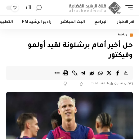
أأ
اخر الاخبار
البرامج
البث المباشر
راديو الرشيد FM
التطبي
رياضة
حل أخير أمام برشلونة لقيد أولمو
وفيكتور
قبل سنتين
32 مشاهدات