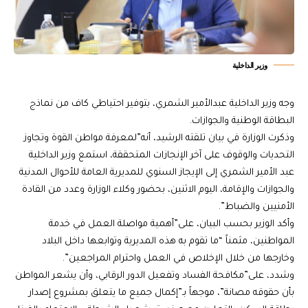
وزير الداخلية
وجه وزير الداخلية عبدالأمير الشمري، بتوفير احتياطي كاف من نماذج
البطاقة الوطنية والجوازات.
وذكرت الوزارة في بيان تلقته الرشيد، أنه”لمعرفة مواطن القوة وتجاوز
التحديات والوقوف على آخر الإنجازات المتحققة، استمع وزير الداخلية
عبد الأمير الشمري إلى الإيجاز السنوي للمديرية العامة للأحوال المدنية
والجوازات والإقامة، اليوم الاثنين، بحضور وكلاء الوزارة وعدد من القادة
الأمنيين والضباط”.
وأكد الوزير بحسب البيان، على”أهمية مواصلة العمل في خدمة
المواطنين، مثمناً “ما تقوم به هذه المديرية وتوابعها داخل البلاد
وخارجها من خلال الإخلاص في العمل واحترام المراجعين”.
وشدد، على”مكافحة الفساد وتفعيل الدور الرقابي، وأن يشعر المواطن
بأن حقوقه مصانة”، موجهاً بـ”إكمال جميع ما يتعلق بمشروع إصدار