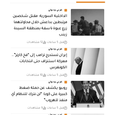
عربي ودولي
الداخلية السورية: مقتل شخصين
مرتبطين بداعش خلال محاولتهما
زرع عبوة ناسفة بمنطقة السيدة
زينب
قبل 5 ساعات
12 مشاهدات
عربي ودولي
إيران تستدرج ترامب إلى “فخ كارتر”..
معركة استنزاف حتى انتخابات
الكونغرس
قبل 5 ساعات
10 مشاهدات
عربي ودولي
روبيو يكشف عن حملة ضغط
كبيرة على كوبا: “لن نترك للنظام أي
منفذ للهروب”
قبل 5 ساعات
9 مشاهدات
عربي ودولي