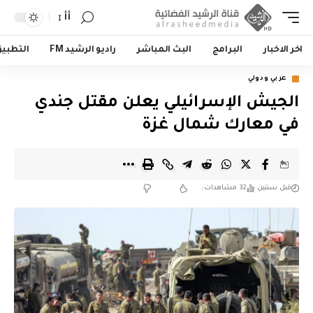
أأ
اخر الاخبار
البرامج
البث المباشر
راديو الرشيد FM
التطبي
عربي ودولي
الجيش الإسرائيلي يعلن مقتل جندي
في معارك شمال غزة
قبل سنتين
32 مشاهدات