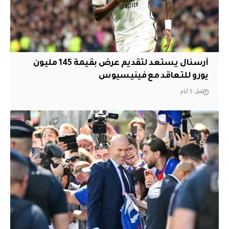
آرسنال يستعد لتقديم عرض بقيمة 145 مليون
يورو للتعاقد مع فينيسيوس
قبل 5 أيام