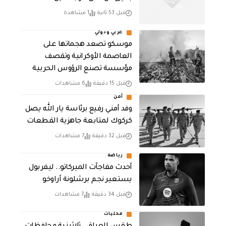
قبل 53 ثانية
1 مشاهدة
عربي ودولي
موسكو تصعد هجماتها على
العاصمة الأوكرانية وتقصف
مؤسسة تصنع الرؤوس الحربية
قبل 15 دقيقة
6 مشاهدات
أمن
وفد أمني رفيع برئاسة يار الله يصل
كركوك لمتابعة جاهزية القطعات
قبل 32 دقيقة
7 مشاهدات
رياضة
أحدث مفاجآت الميركاتو.. ليفربول
يستعير نجم برشلونة أراوخو
قبل 34 دقيقة
7 مشاهدات
محليات