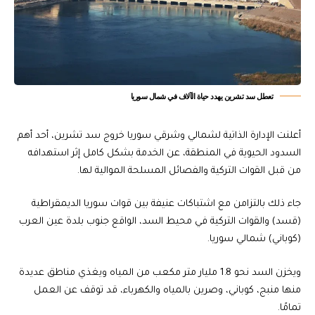
تعطل سد تشرين يهدد حياة الآلاف في شمال سوريا
أعلنت الإدارة الذاتية لشمالي وشرقي سوريا خروج سد تشرين، أحد أهم
السدود الحيوية في المنطقة، عن الخدمة بشكل كامل إثر استهدافه
من قبل القوات التركية والفصائل المسلحة الموالية لها.
جاء ذلك بالتزامن مع اشتباكات عنيفة بين قوات سوريا الديمقراطية
(قسد) والقوات التركية في محيط السد، الواقع جنوب بلدة عين العرب
(كوباني) شمالي سوريا.
ويخزن السد نحو 1.8 مليار متر مكعب من المياه ويغذي مناطق عديدة
منها منبج، كوباني، وصرين بالمياه والكهرباء، قد توقف عن العمل
تمامًا.