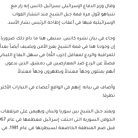
وقال وزير الدفاع الإسرائيلي يسرائيل كاتس إنه زار مع
نتنياهو لأول مرة قمة جبل الشيخ منذ انتشار القوات
الإسرائيلية فيها في أعقاب إطاحة الرئيس بشار الأسد.
وجاء في بيان نشره كاتس: سنبقى هنا ما دام ذلك ضروريا
إن وجودنا هنا في قمة الشيخ يعزز الأمن ويضيف أيضاً بعداً
للمراقبة والردع لمعاقل (حزب الله) في سهل البقاع اللبناني
فضلاً عن الردع ضد المعارضين في دمشق، الذين يدعون
أنهم يمثلون وجهاً معتدلاً ويظهرون وجهاً معتدلاً.
وأضاف في بيانه: إنهم في الواقع أعضاء في التيارات الأكثر
تطرفا.
ويمتد جبل الشيخ بين سوريا ولبنان ويهيمن على مرتفعات
الجولان السورية التي احتلت إسرائي
قبل ضم المنطقة الخاضعة لسيطرتها في عام 1981، في خطوة لم تعترف بها سوى الولايات المتحدة.