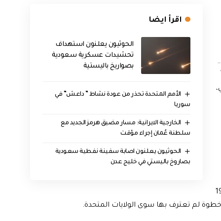
اقرأ ايضا
الحوثيون يعلنون استهداف
تحشيدات عسكرية سعودية
…
بصواريخ باليستية
،
الأمم المتحدة تحذر من عودة نشاط ” داعش” في
سوريا
الخارجية الايرانية: مسار مضيق هرمز الجديد مع
سلطنة عُمان إجراء مؤقت
الحوثيون يعلنون اصابة سفينة نفطية سعودية
بصاروخ باليستي في خليج عدن
ل معظمها في عام 1967