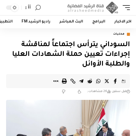
أأ
اخر الاخبار
البرامج
البث المباشر
راديو الرشيد FM
التطبي
محليات
السوداني يترأس اجتماعاً لمناقشة
إجراءات تعيين حملة الشهادات العليا
والطلبة الأوائل
قبل سنتين
26 مشاهدات