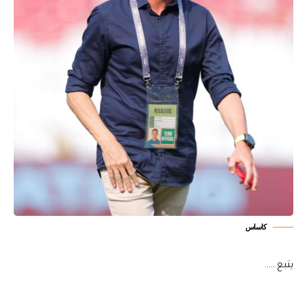
كاساس
يتبع……