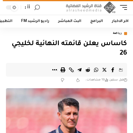
أأ
اخر الاخبار
البرامج
البث المباشر
راديو الرشيد FM
التطبي
رياضة
كاساس يعلن قائمته النهائية لخليجي
26
قبل سنتين
19 مشاهدات