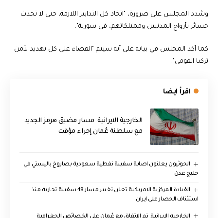
وشدد المجلس على ضرورة، "اتخاذ كل التدابير اللازمة، حتى لا تحدث
خسائر بأرواح المدنيين وممتلكاتهم، في سورية".
كما أكد المجلس في بيانه على أنه سيتم "القضاء على كل تهديد لأمن
تركيا القومي".
اقرأ ايضا
الخارجية الايرانية: مسار مضيق هرمز الجديد
مع سلطنة عُمان إجراء مؤقت
الحوثيون يعلنون اصابة سفينة نفطية سعودية بصاروخ باليستي في
خليج عدن
القيادة المركزية الامريكية تعلن تغيير مسار 48 سفينة تجارية منذ
استئناف الحصار على ايران
‏الخارجية الإيرانية: تم الاتفاق مع عُمان على الخصائص الجغرافية