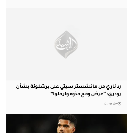
رد ناري من مانشستر سيتي على برشلونة بشأن
رودري: “عرض وقح خذوه وارحلوا”
قبل يومين