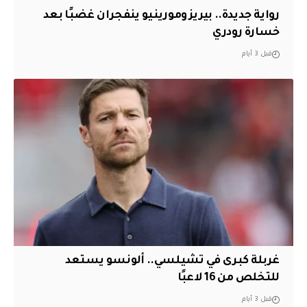
رواية جديدة.. بيريز ومورينيو ينفجران غضبًا بعد
خسارة رودري
قبل 3 أيام
غربلة كبرى في تشيلسي.. ألونسو يستعد
للتخلص من 16 لاعبًا
قبل 3 أيام