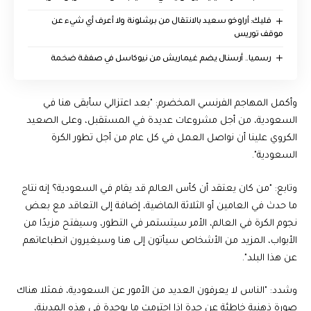
فليك: أراوخو سعيد بالانتقال من برشلونة ولا أعرف أي شيء عن
موقف توريس
رسميا.. أرسنال يضم غيماريش من نيوكاسل في صفقة ضخمة
وأكمل المهاجم الفرنسي المخضرم: "بعد اعتزالي سأبقى هنا في
السعودية، من أجل مشروعات عديدة في المستقبل، وعلى الصعيد
الكروي علينا أن نواصل العمل في كل عام من أجل تطور الكرة
السعودية".
وتابع: "من كان يعتقد أن كأس العالم قد يقام في السعودية؟ إنه نتاج
ما حدث في العامين أو الثلاثة الماضية، إضافة إلى التعاقد مع بعض
نجوم الكرة في العالم، الأمر سيتستمر في التطور، وسيفتح مزيدًا من
الأبواب، المزيد من الأشخاص سيأتون إلى هنا وسيغيرون انطباعاتهم
عن هذا البلد".
وشدد: "الناس لا يعرفون العديد من الأمور عن السعودية، فمثلا هناك
صورة ذهنية خاطئة عن جدة إذا احترمت ما يوجدة في هذه المدينة،