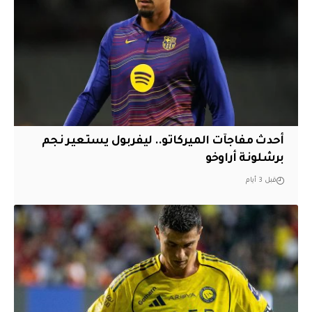
أحدث مفاجآت الميركاتو.. ليفربول يستعير نجم
برشلونة أراوخو
قبل 3 أيام