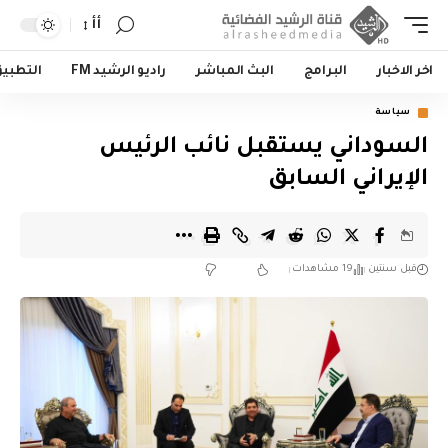
أأ
اخر الاخبار
البرامج
البث المباشر
راديو الرشيد FM
التطبي
سياسة
السوداني يستقبل نائب الرئيس
الإيراني السابق
قبل سنتين
19 مشاهدات