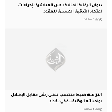
ديوان الرقابة المالية يعلن المباشرة بإجراءات
اعتماد التدقيق المسبق للعقود
قبل 3 ساعات
النزاهــة: ضبط منتسب تلقــى رشى مقابل الإخــلال
بواجباتــه الوظيفيــة في بغداد
قبل 4 ساعات