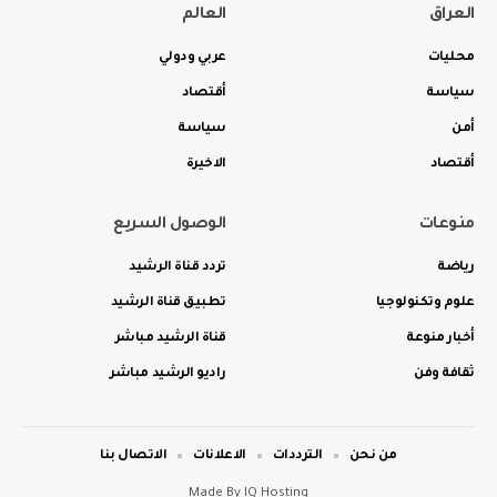
العراق
العالم
محليات
عربي ودولي
سياسة
أقتصاد
أمن
سياسة
أقتصاد
الاخيرة
منوعات
الوصول السريع
رياضة
تردد قناة الرشيد
علوم وتكنولوجيا
تطبيق قناة الرشيد
أخبار منوعة
قناة الرشيد مباشر
ثقافة وفن
راديو الرشيد مباشر
من نحن
الترددات
الاعلانات
الاتصال بنا
Made By
IQ Hosting