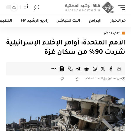
أأ
اخر الاخبار
البرامج
البث المباشر
راديو الرشيد FM
التطبي
عربي ودولي
الأمم المتحدة: أوامر الإخلاء الإسرائيلية
شردت 90% من سكان غزة
قبل سنتين
17 مشاهدات