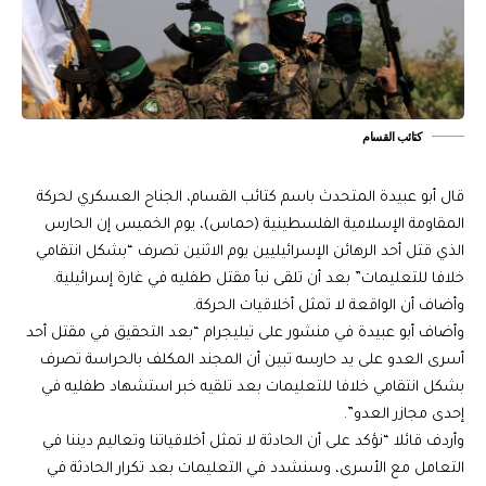
كتائب القسام
قال أبو عبيدة المتحدث باسم كتائب القسام، الجناح العسكري لحركة
المقاومة الإسلامية الفلسطينية (حماس)، يوم الخميس إن الحارس
الذي قتل أحد الرهائن الإسرائيليين يوم الاثنين تصرف “بشكل انتقامي
خلافا للتعليمات” بعد أن تلقى نبأ مقتل طفليه في غارة إسرائيلية.
وأضاف أن الواقعة لا تمثل أخلاقيات الحركة.
وأضاف أبو عبيدة في منشور على تيليجرام “بعد التحقيق في مقتل أحد
أسرى العدو على يد حارسه تبين أن المجند المكلف بالحراسة تصرف
بشكل انتقامي خلافا للتعليمات بعد تلقيه خبر استشهاد طفليه في
إحدى مجازر العدو”.
وأردف قائلا “نؤكد على أن الحادثة لا تمثل أخلاقياتنا وتعاليم ديننا في
التعامل مع الأسرى، وسنشدد في التعليمات بعد تكرار الحادثة في