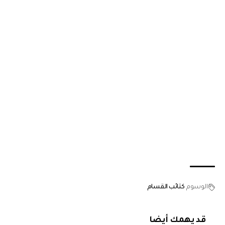
الوسوم
كتائب القسام
قد يهمك أيضا