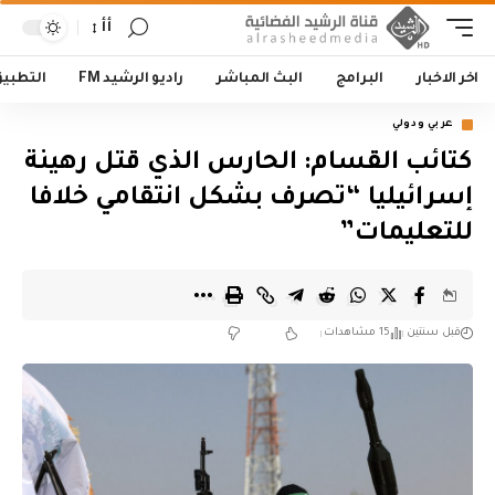
أأ
اخر الاخبار
البرامج
البث المباشر
راديو الرشيد FM
التطبي
عربي ودولي
كتائب القسام: الحارس الذي قتل رهينة
إسرائيليا “تصرف بشكل انتقامي خلافا
للتعليمات”
قبل سنتين
15 مشاهدات