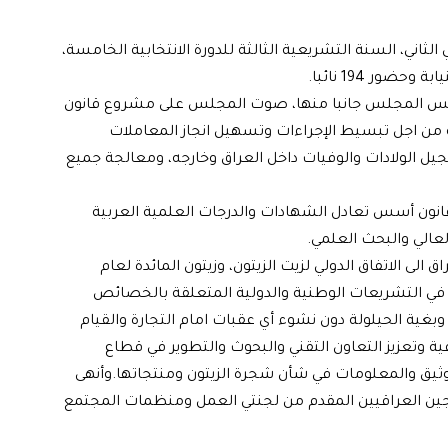
ي، السنة التشريعية الثالثة للدورة الانتخابية الخامسة،
ور 194 نائبا.
ئيس المجلس جانبا منها، صوت المجلس على مشروع قانون
 من اجل تبسيط الإجراءات وتسهيل انجاز المعاملات
 الولادات والوفيات داخل العراق وخارجه، ومعالجة جميع
قانون أسس تعادل الشهادات والدرجات العلمية العربية
 الاتفاق الدولي لزيت الزيتون، وزيتون المائدة لعام
ماثل في التشريعات الوطنية والدولية المتعلقة بالخصائص
دة وبغية الحيلولة دون نشوء أي عقبات امام التجارة والقيام
قية وتعزيز التعاون التقني والبحوث والتطوير في قطاع
لتوثيق والمعلومات في شأن شجرة الزيتون ومنتجاتها. وأنهى
جين العراقيين المقدم من لجنتي العمل ومنظمات المجتمع