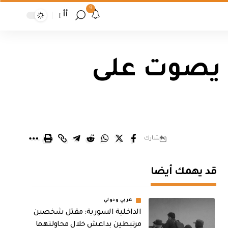
9
أأ
 يصوت على
شارك
قد يهمك أيضا
عربي ودولي
الداخلية السورية: مقتل شخصين
مرتبطين بداعش خلال محاولتهما