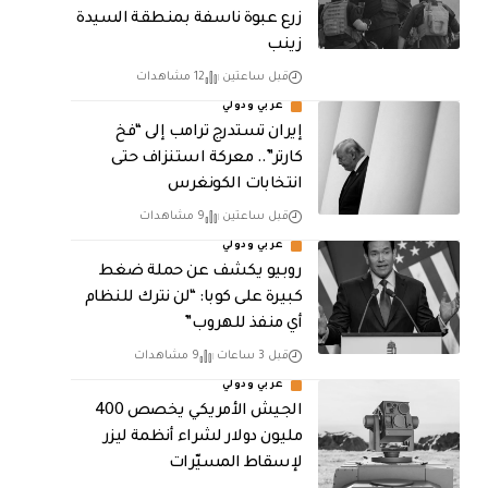
زرع عبوة ناسفة بمنطقة السيدة
زينب
قبل ساعتين
12 مشاهدات
عربي ودولي
إيران تستدرج ترامب إلى “فخ
كارتر”.. معركة استنزاف حتى
انتخابات الكونغرس
قبل ساعتين
9 مشاهدات
عربي ودولي
روبيو يكشف عن حملة ضغط
كبيرة على كوبا: “لن نترك للنظام
أي منفذ للهروب”
قبل 3 ساعات
9 مشاهدات
عربي ودولي
الجيش الأمريكي يخصص 400
مليون دولار لشراء أنظمة ليزر
لإسقاط المسيّرات