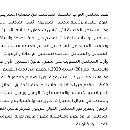
عقد مجلس النواب جلسته السادسة من فصله التشريعي الثان
اليوم الثلاثاء برئاسة محسن المندلاوي رئيس المجلس بالنيابة وحض
وفي مستهل الجلسة التي ترأس شاخوان عبد الله نائب ر
تسجيل الولادات والوفيات المقدم من لجنة الصحة والبيئة
وتخفيف العبء عن المواطنين عند مراجعتهم مكاتب تسجيل
المسائل والمشاكل الخاصة بتسجيل الولادات والوفيات.
وأرجأ المجلس التصويت على مقترح قانون التعديل الأول ل
والأجنبية رقم (20) لسنة 2020، المقدم من لجنة التعليم العالي والبحث العلمي.
وصوت المجلس على مشروع قانون انضمام جمهورية العراق الى
2015، المقدم من لجنة العلاقات الخارجية، لتحقيق الت
الفيزيائية والكيمائية والمذاقية لزيت الزيتون وزيتون المائ
بأنشطة في مجال الاختبارات الفيزيائية والكيميائية والمذا
الزيتون وتعزيز دور المجلس الدولي للزيتون كمركز عالمي ل
المجلس قراءة تقرير ومناقشة مقترح قانون نقابة المبرم
المدني، والقانونية.