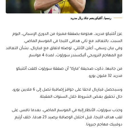
رسميا.. أتلتيكو يضم جلاد ريال مدريد
عزز أتلتيكو مدريد، هجومه بصفقة مميزة من الدوري الإسباني، اليوم
السبت، بالتعاقد مع ثاني هدافي الليجا في الموسم الماضي.
وفي بيان رسمي، أعلن الأتلتي، توصله لاتفاق مع فياريال، بشأن التعاقد
مع المهاجم النرويجي أليكسندر سورلوث، لمدة 4 مواسم.
من جانبها، ذكرت صحيفة "ماركا" أن صفقة سورلوث كلفت أتلتيكو
مدريد 32 مليون يورو.
وسيحصل فياريال لاحقا على حوافز إضافية تصل إلى 6 ملايين يورو،
حال تحقيق بعض الشروط خلال السنوات المقبلة.
وجذب سورلوث، الأنظار إليه في الموسم الماضي، بعدما نافس على
لقب هداف الليجا، قبل احتلال الوصافة برصيد 23 هدفا، خلف أرتيم
دوفبيك مهاجم جيرونا.