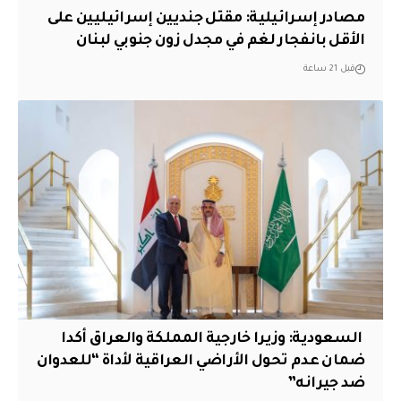
مصادر إسرائيلية: مقتل جنديين إسرائيليين على
الأقل بانفجار لغم في مجدل زون جنوبي لبنان
قبل 21 ساعة
‏ السعودية: وزيرا خارجية المملكة والعراق أكدا
ضمان عدم تحول الأراضي العراقية لأداة “للعدوان
ضد جيرانه”