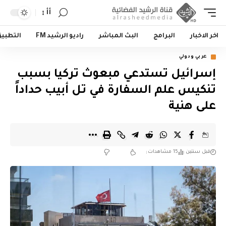
أأ
اخر الاخبار
البرامج
البث المباشر
راديو الرشيد FM
التطبي
عربي ودولي
إسرائيل تستدعي مبعوث تركيا بسبب
تنكيس علم السفارة في تل أبيب حداداً
على هنية
قبل سنتين
15 مشاهدات