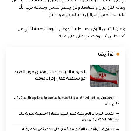
الإيراني مسعود بزشكيان. ولم تعلن إسرائيل رسميا المسؤولية عن
وفاته، لكن إيران وحلفاءها، ومن بينهم حماس وجماعة حزب الله
اللبنانية، اتهموا إسرائيل باغتياله وتوعدوا بالثأر.
وأعلن الرئيس التركي رجب طيب أردوغان، اليوم الجمعة الثاني من
أغسطس آب يوم حداد وطني على هنية.
اقرأ ايضا
الخارجية الايرانية: مسار مضيق هرمز الجديد
مع سلطنة عُمان إجراء مؤقت
الحوثيون يعلنون اصابة سفينة نفطية سعودية بصاروخ باليستي في
خليج عدن
القيادة المركزية الامريكية تعلن تغيير مسار 48 سفينة تجارية منذ
استئناف الحصار على ايران
‏الخارجية الإيرانية: تم الاتفاق مع عُمان على الخصائص الجغرافية